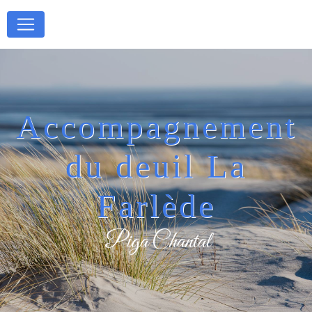
Panneau de gestion des cookies
Accompagnement
du deuil La
Farlède
Piga Chantal