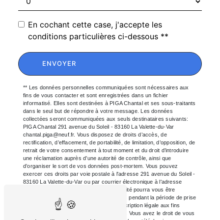
En cochant cette case, j'accepte les
conditions particulières ci-dessous **
ENVOYER
** Les données personnelles communiquées sont nécessaires aux
fins de vous contacter et sont enregistrées dans un fichier
informatisé. Elles sont destinées à PIGA Chantal et ses sous-traitants
dans le seul but de répondre à votre message. Les données
collectées seront communiquées aux seuls destinataires suivants:
PIGA Chantal 291 avenue du Soleil - 83160 La Valette-du-Var
chantal.piga@neuf.fr. Vous disposez de droits d’accès, de
rectification, d’effacement, de portabilité, de limitation, d’opposition, de
retrait de votre consentement à tout moment et du droit d’introduire
une réclamation auprès d’une autorité de contrôle, ainsi que
d’organiser le sort de vos données post-mortem. Vous pouvez
exercer ces droits par voie postale à l'adresse 291 avenue du Soleil -
83160 La Valette-du-Var ou par courrier électronique à l'adresse
chantal.piga@neuf.fr. Un justificatif d'identité pourra vous être
demandé. Nous conservons vos données pendant la période de prise
de contact puis pendant la durée de prescription légale aux fins
probatoires et de gestion des contentieux. Vous avez le droit de vous