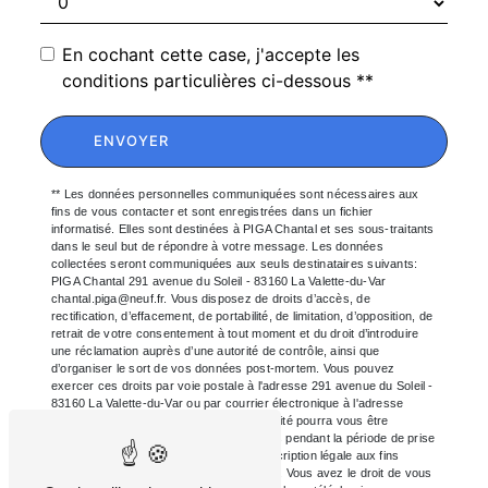
En cochant cette case, j'accepte les
conditions particulières ci-dessous **
ENVOYER
** Les données personnelles communiquées sont nécessaires aux
fins de vous contacter et sont enregistrées dans un fichier
informatisé. Elles sont destinées à PIGA Chantal et ses sous-traitants
dans le seul but de répondre à votre message. Les données
collectées seront communiquées aux seuls destinataires suivants:
PIGA Chantal 291 avenue du Soleil - 83160 La Valette-du-Var
chantal.piga@neuf.fr. Vous disposez de droits d’accès, de
rectification, d’effacement, de portabilité, de limitation, d’opposition, de
retrait de votre consentement à tout moment et du droit d’introduire
une réclamation auprès d’une autorité de contrôle, ainsi que
d’organiser le sort de vos données post-mortem. Vous pouvez
exercer ces droits par voie postale à l'adresse 291 avenue du Soleil -
83160 La Valette-du-Var ou par courrier électronique à l'adresse
chantal.piga@neuf.fr. Un justificatif d'identité pourra vous être
demandé. Nous conservons vos données pendant la période de prise
de contact puis pendant la durée de prescription légale aux fins
probatoires et de gestion des contentieux. Vous avez le droit de vous