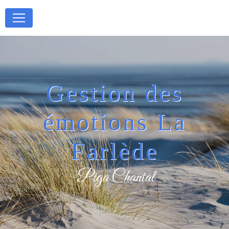
Panneau de gestion des cookies
Gestion des
émotions La
Farlède
Piga Chantal