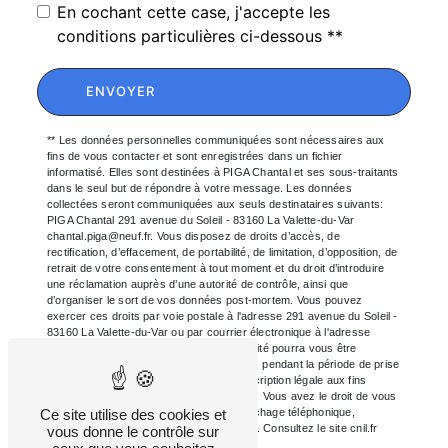
En cochant cette case, j'accepte les
conditions particulières ci-dessous **
ENVOYER
** Les données personnelles communiquées sont nécessaires aux
fins de vous contacter et sont enregistrées dans un fichier
informatisé. Elles sont destinées à PIGA Chantal et ses sous-traitants
dans le seul but de répondre à votre message. Les données
collectées seront communiquées aux seuls destinataires suivants:
PIGA Chantal 291 avenue du Soleil - 83160 La Valette-du-Var
chantal.piga@neuf.fr. Vous disposez de droits d’accès, de
rectification, d’effacement, de portabilité, de limitation, d’opposition, de
retrait de votre consentement à tout moment et du droit d’introduire
une réclamation auprès d’une autorité de contrôle, ainsi que
d’organiser le sort de vos données post-mortem. Vous pouvez
exercer ces droits par voie postale à l'adresse 291 avenue du Soleil -
83160 La Valette-du-Var ou par courrier électronique à l'adresse
chantal.piga@neuf.fr. Un justificatif d'identité pourra vous être
demandé. Nous conservons vos données pendant la période de prise
de contact puis pendant la durée de prescription légale aux fins
probatoires et de gestion des contentieux. Vous avez le droit de vous
inscrire sur la liste d'opposition au démarchage téléphonique,
Ce site utilise des cookies et
disponible à cette adresse:
Bloctel.gouv.fr
. Consultez le site cnil.fr
vous donne le contrôle sur
pour plus d’informations sur vos droits.