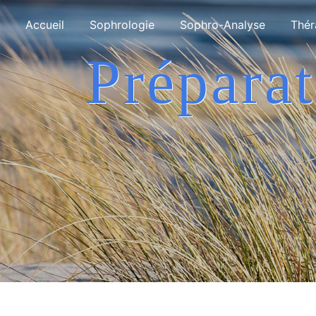
Panneau de gestion des cookies
Accueil
Sophrologie
Sophro-Analyse
Thér
Préparation aux examens La