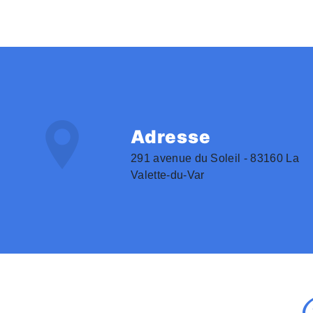
Adresse
291 avenue du Soleil - 83160 La
Valette-du-Var