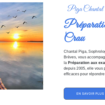
Piga Chantal
Préparation aux examens à La
Crau
Chantal Piga, Sophrologue Sophro-Analyste et Praticienne en Thérapies
Brèves, vous accompag
la
Préparation aux ex
depuis 2005, elle vous p
efficaces pour répondr
EN SAVOIR PLUS