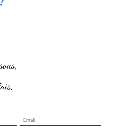
?
sous,
ais.