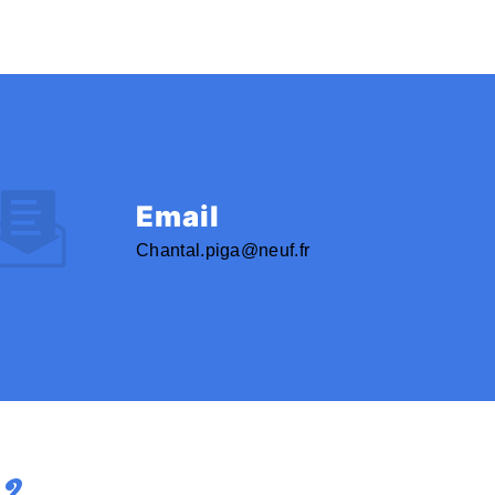
Email
chantal.piga@neuf.fr