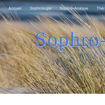
Panneau de gestion des cookies
Accueil
Sophrologie
Sophro-Analyse
Thér
Sophro