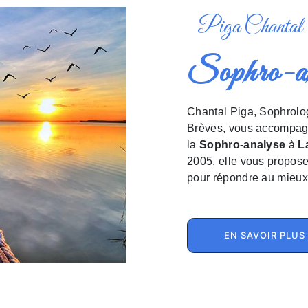
Piga Chantal
Sophro-
Chantal Piga, Sophrologue Sophro-Analyste et Praticienne en Thérapies
Brèves, vous accompag
la
Sophro-analyse
à
L
2005, elle vous propose 
pour répondre au mieux
EN SAVOIR PLUS