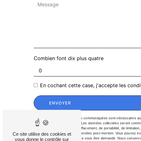
Combien font dix plus quatre
En cochant cette case, j'accepte les condi
ENVOYER
** Les données personnelles communiquées sont nécessaires aux fi
répondre à votre message. Les données collectées seront communi
d’accès, de rectification, d’effacement, de portabilité, de limitati
Ce site utilise des cookies et
d’organiser le sort de vos données post-mortem. Vous pouvez exer
Un justificatif d'identité pourra vous être demandé. Nous conserv
vous donne le contrôle sur