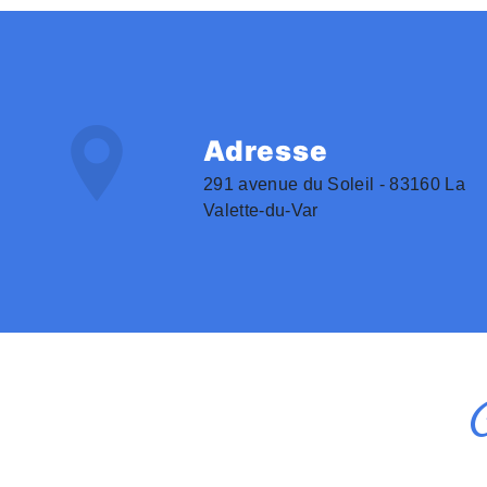
Adresse
291 avenue du Soleil - 83160 La
Valette-du-Var