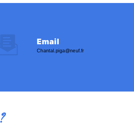
Email
chantal.piga@neuf.fr
?