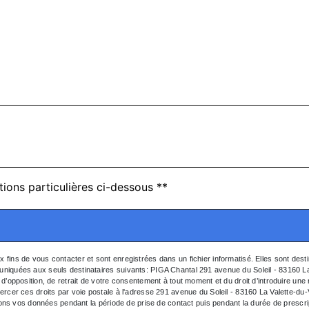
tions particulières ci-dessous **
ns de vous contacter et sont enregistrées dans un fichier informatisé. Elles sont desti
quées aux seuls destinataires suivants: PIGA Chantal 291 avenue du Soleil - 83160 La 
on, d’opposition, de retrait de votre consentement à tout moment et du droit d’introduire un
cer ces droits par voie postale à l'adresse 291 avenue du Soleil - 83160 La Valette-du-V
ons vos données pendant la période de prise de contact puis pendant la durée de prescrip