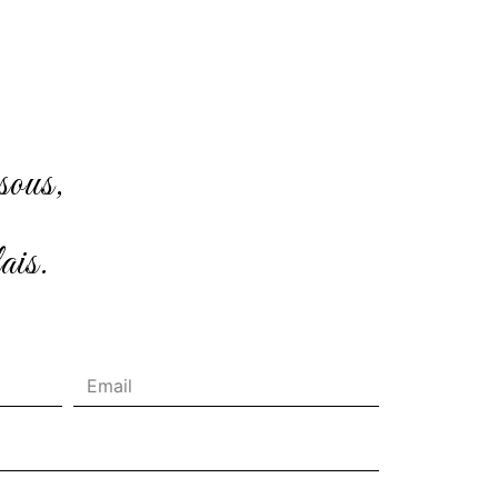
sous,
ais.