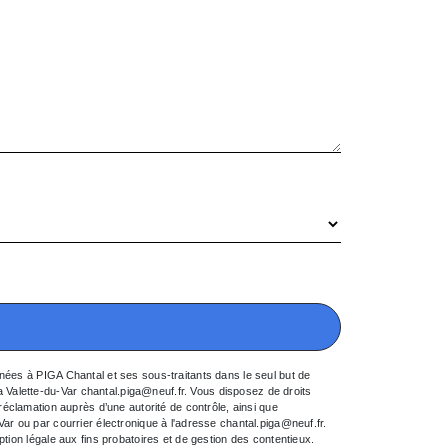
nées à PIGA Chantal et ses sous-traitants dans le seul but de
Valette-du-Var chantal.piga@neuf.fr. Vous disposez de droits
e réclamation auprès d’une autorité de contrôle, ainsi que
ar ou par courrier électronique à l'adresse chantal.piga@neuf.fr.
tion légale aux fins probatoires et de gestion des contentieux.