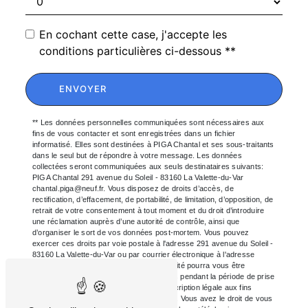
En cochant cette case, j'accepte les
conditions particulières ci-dessous **
ENVOYER
** Les données personnelles communiquées sont nécessaires aux
fins de vous contacter et sont enregistrées dans un fichier
informatisé. Elles sont destinées à PIGA Chantal et ses sous-traitants
dans le seul but de répondre à votre message. Les données
collectées seront communiquées aux seuls destinataires suivants:
PIGA Chantal 291 avenue du Soleil - 83160 La Valette-du-Var
chantal.piga@neuf.fr. Vous disposez de droits d’accès, de
rectification, d’effacement, de portabilité, de limitation, d’opposition, de
retrait de votre consentement à tout moment et du droit d’introduire
une réclamation auprès d’une autorité de contrôle, ainsi que
d’organiser le sort de vos données post-mortem. Vous pouvez
exercer ces droits par voie postale à l'adresse 291 avenue du Soleil -
83160 La Valette-du-Var ou par courrier électronique à l'adresse
chantal.piga@neuf.fr. Un justificatif d'identité pourra vous être
demandé. Nous conservons vos données pendant la période de prise
de contact puis pendant la durée de prescription légale aux fins
probatoires et de gestion des contentieux. Vous avez le droit de vous