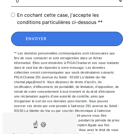
En cochant cette case, j'accepte les
conditions particulières ci-dessous **
ENVOYER
** Les données personnelles communiquées sont nécessaires aux
fins de vous contacter et sont enregistrées dans un fichier
informatisé. Elles sont destinées à PIGA Chantal et ses sous-traitants
dans le seul but de répondre à votre message. Les données
collectées seront communiquées aux seuls destinataires suivants:
PIGA Chantal 291 avenue du Soleil - 83160 La Valette-du-Var
chantal.piga@neuf.fr. Vous disposez de droits d’accès, de
rectification, d’effacement, de portabilité, de limitation, d’opposition, de
retrait de votre consentement à tout moment et du droit d’introduire
une réclamation auprès d’une autorité de contrôle, ainsi que
d’organiser le sort de vos données post-mortem. Vous pouvez
exercer ces droits par voie postale à l'adresse 291 avenue du Soleil -
83160 La Valette-du-Var ou par courrier électronique à l'adresse
chantal.piga@neuf.fr. Un justificatif d'identité pourra vous être
demandé. Nous conservons vos données pendant la période de prise
de contact puis pendant la durée de prescription légale aux fins
probatoires et de gestion des contentieux. Vous avez le droit de vous