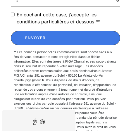
En cochant cette case, j'accepte les
conditions particulières ci-dessous **
ENVOYER
** Les données personnelles communiquées sont nécessaires aux
fins de vous contacter et sont enregistrées dans un fichier
informatisé. Elles sont destinées à PIGA Chantal et ses sous-traitants
dans le seul but de répondre à votre message. Les données
collectées seront communiquées aux seuls destinataires suivants:
PIGA Chantal 291 avenue du Soleil - 83160 La Valette-du-Var
chantal.piga@neuf.fr. Vous disposez de droits d’accès, de
rectification, d’effacement, de portabilité, de limitation, d’opposition, de
retrait de votre consentement à tout moment et du droit d’introduire
une réclamation auprès d’une autorité de contrôle, ainsi que
d’organiser le sort de vos données post-mortem. Vous pouvez
exercer ces droits par voie postale à l'adresse 291 avenue du Soleil -
83160 La Valette-du-Var ou par courrier électronique à l'adresse
chantal.piga@neuf.fr. Un justificatif d'identité pourra vous être
demandé. Nous conservons vos données pendant la période de prise
de contact puis pendant la durée de prescription légale aux fins
probatoires et de gestion des contentieux. Vous avez le droit de vous