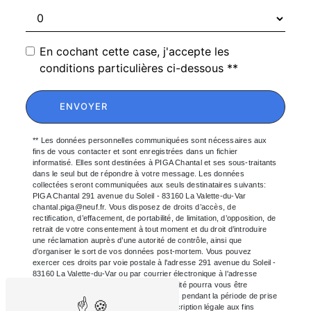
En cochant cette case, j'accepte les
conditions particulières ci-dessous **
ENVOYER
** Les données personnelles communiquées sont nécessaires aux
fins de vous contacter et sont enregistrées dans un fichier
informatisé. Elles sont destinées à PIGA Chantal et ses sous-traitants
dans le seul but de répondre à votre message. Les données
collectées seront communiquées aux seuls destinataires suivants:
PIGA Chantal 291 avenue du Soleil - 83160 La Valette-du-Var
chantal.piga@neuf.fr. Vous disposez de droits d’accès, de
rectification, d’effacement, de portabilité, de limitation, d’opposition, de
retrait de votre consentement à tout moment et du droit d’introduire
une réclamation auprès d’une autorité de contrôle, ainsi que
d’organiser le sort de vos données post-mortem. Vous pouvez
exercer ces droits par voie postale à l'adresse 291 avenue du Soleil -
83160 La Valette-du-Var ou par courrier électronique à l'adresse
chantal.piga@neuf.fr. Un justificatif d'identité pourra vous être
demandé. Nous conservons vos données pendant la période de prise
de contact puis pendant la durée de prescription légale aux fins