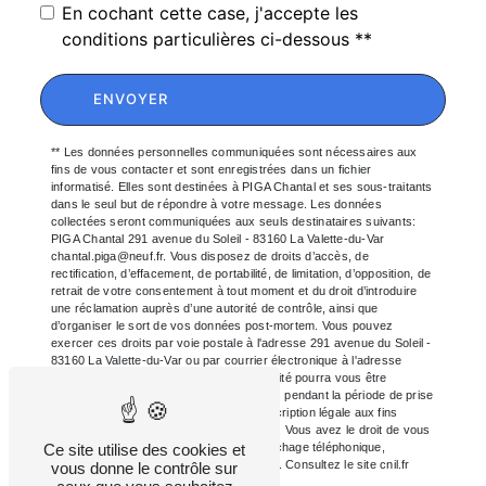
En cochant cette case, j'accepte les
conditions particulières ci-dessous **
ENVOYER
** Les données personnelles communiquées sont nécessaires aux
fins de vous contacter et sont enregistrées dans un fichier
informatisé. Elles sont destinées à PIGA Chantal et ses sous-traitants
dans le seul but de répondre à votre message. Les données
collectées seront communiquées aux seuls destinataires suivants:
PIGA Chantal 291 avenue du Soleil - 83160 La Valette-du-Var
chantal.piga@neuf.fr. Vous disposez de droits d’accès, de
rectification, d’effacement, de portabilité, de limitation, d’opposition, de
retrait de votre consentement à tout moment et du droit d’introduire
une réclamation auprès d’une autorité de contrôle, ainsi que
d’organiser le sort de vos données post-mortem. Vous pouvez
exercer ces droits par voie postale à l'adresse 291 avenue du Soleil -
83160 La Valette-du-Var ou par courrier électronique à l'adresse
chantal.piga@neuf.fr. Un justificatif d'identité pourra vous être
demandé. Nous conservons vos données pendant la période de prise
de contact puis pendant la durée de prescription légale aux fins
probatoires et de gestion des contentieux. Vous avez le droit de vous
inscrire sur la liste d'opposition au démarchage téléphonique,
Ce site utilise des cookies et
disponible à cette adresse:
Bloctel.gouv.fr
. Consultez le site cnil.fr
vous donne le contrôle sur
pour plus d’informations sur vos droits.